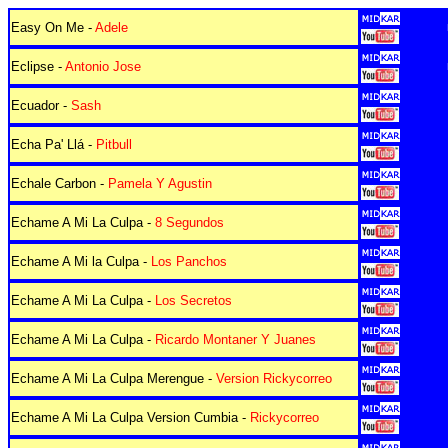
Easy On Me -
Adele
Eclipse -
Antonio Jose
Ecuador -
Sash
Echa Pa' Llá -
Pitbull
Echale Carbon -
Pamela Y Agustin
Echame A Mi La Culpa -
8 Segundos
Echame A Mi la Culpa -
Los Panchos
Echame A Mi La Culpa -
Los Secretos
Echame A Mi La Culpa -
Ricardo Montaner Y Juanes
Echame A Mi La Culpa Merengue -
Version Rickycorreo
Echame A Mi La Culpa Version Cumbia -
Rickycorreo