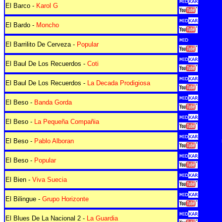
El Barco -
Karol G
El Bardo -
Moncho
El Barrilito De Cerveza -
Popular
El Baul De Los Recuerdos -
Coti
El Baul De Los Recuerdos -
La Decada Prodigiosa
El Beso -
Banda Gorda
El Beso -
La Pequeña Compañia
El Beso -
Pablo Alboran
El Beso -
Popular
El Bien -
Viva Suecia
El Bilingue -
Grupo Horizonte
El Blues De La Nacional 2 -
La Guardia