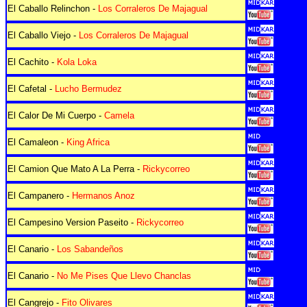
El Caballo Relinchon -
Los Corraleros De Majagual
El Caballo Viejo -
Los Corraleros De Majagual
El Cachito -
Kola Loka
El Cafetal -
Lucho Bermudez
El Calor De Mi Cuerpo -
Camela
El Camaleon -
King Africa
El Camion Que Mato A La Perra -
Rickycorreo
El Campanero -
Hermanos Anoz
El Campesino Version Paseito -
Rickycorreo
El Canario -
Los Sabandeños
El Canario -
No Me Pises Que Llevo Chanclas
El Cangrejo -
Fito Olivares