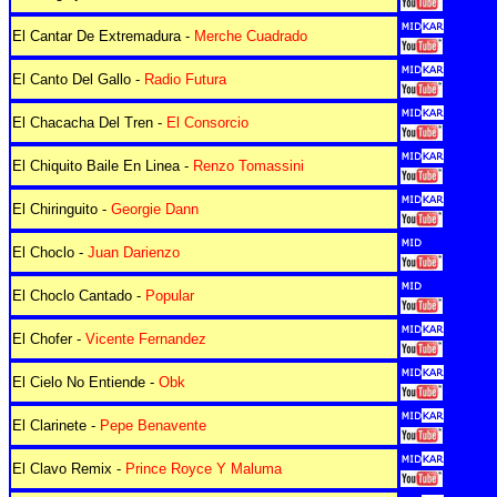
El Cantar De Extremadura -
Merche Cuadrado
El Canto Del Gallo -
Radio Futura
El Chacacha Del Tren -
El Consorcio
El Chiquito Baile En Linea -
Renzo Tomassini
El Chiringuito -
Georgie Dann
El Choclo -
Juan Darienzo
El Choclo Cantado -
Popular
El Chofer -
Vicente Fernandez
El Cielo No Entiende -
Obk
El Clarinete -
Pepe Benavente
El Clavo Remix -
Prince Royce Y Maluma