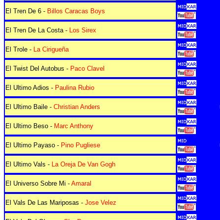
El Tren De 6 -
Billos Caracas Boys
El Tren De La Costa -
Los Sirex
El Trole -
La Cirigueña
El Twist Del Autobus -
Paco Clavel
El Ultimo Adios -
Paulina Rubio
El Ultimo Baile -
Christian Anders
El Ultimo Beso -
Marc Anthony
El Ultimo Payaso -
Pino Pugliese
El Ultimo Vals -
La Oreja De Van Gogh
El Universo Sobre Mi -
Amaral
El Vals De Las Mariposas -
Jose Velez