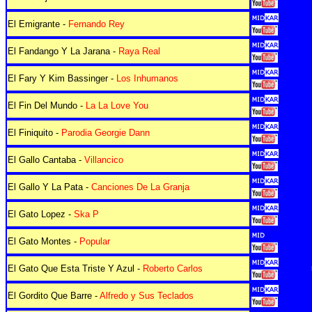
El Emigrante -
Fernando Rey
El Fandango Y La Jarana -
Raya Real
El Fary Y Kim Bassinger -
Los Inhumanos
El Fin Del Mundo -
La La Love You
El Finiquito -
Parodia Georgie Dann
El Gallo Cantaba -
Villancico
El Gallo Y La Pata -
Canciones De La Granja
El Gato Lopez -
Ska P
El Gato Montes -
Popular
El Gato Que Esta Triste Y Azul -
Roberto Carlos
El Gordito Que Barre -
Alfredo y Sus Teclados