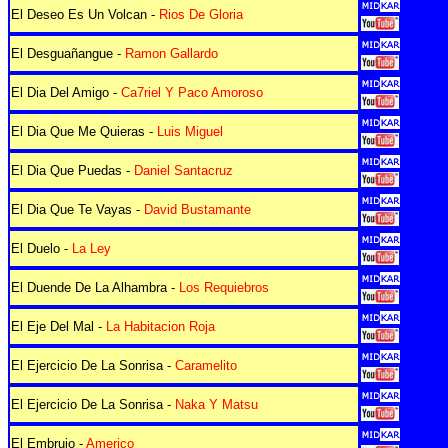
El Deseo Es Un Volcan -
Rios De Gloria
El Desguañangue -
Ramon Gallardo
El Dia Del Amigo -
Ca7riel Y Paco Amoroso
El Dia Que Me Quieras -
Luis Miguel
El Dia Que Puedas -
Daniel Santacruz
El Dia Que Te Vayas -
David Bustamante
El Duelo -
La Ley
El Duende De La Alhambra -
Los Requiebros
El Eje Del Mal -
La Habitacion Roja
El Ejercicio De La Sonrisa -
Caramelito
El Ejercicio De La Sonrisa -
Naka Y Matsu
El Embrujo -
Americo