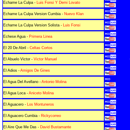
Echame La Culpa -
Luis Fonsi Y Demi Lovato
Echame La Culpa Version Cumbia -
Nuevo Klan
Echame La Culpa Version Solista -
Luis Fonsi
Echese Agua -
Primera Linea
El 20 De Abril -
Celtas Cortos
El Abuelo Victor -
Victor Manuel
El Adios -
Amigos De Gines
El Agua Del Avellano -
Antonio Molina
El Agua Loca -
Aniceto Molina
El Aguacero -
Los Montuneros
El Aguacero Cumbia -
Rickycorreo
El Aire Que Me Das -
David Bustamante