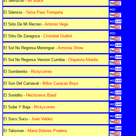
El Serrucho -
Mr Black
El Silencio -
Tema Para Trompeta
El Sitio De Mi Recreo -
Antonio Vega
El Sitio De Zaragoza -
Cristobal Oudrid
El Sol No Regresa Merengue -
Armonia Show
El Sol No Regresa Version Cumbia -
Orquesta Atlantic
El Sombrerito -
Rickycorreo
El Son Del Carnaval -
Billos Caracas Boys
El Sonidito -
Hechizeros Band
El Sube Y Baja -
Rickycorreo
El Sucu Sucu -
Juan Valdez
El Talisman -
Maria Dolores Pradera