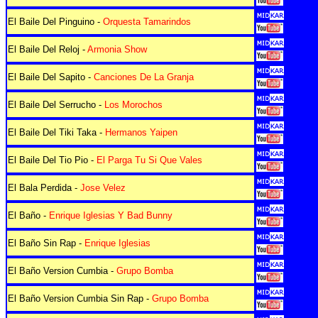
El Baile Del Pinguino -
Orquesta Tamarindos
El Baile Del Reloj -
Armonia Show
El Baile Del Sapito -
Canciones De La Granja
El Baile Del Serrucho -
Los Morochos
El Baile Del Tiki Taka -
Hermanos Yaipen
El Baile Del Tio Pio -
El Parga Tu Si Que Vales
El Bala Perdida -
Jose Velez
El Baño -
Enrique Iglesias Y Bad Bunny
El Baño Sin Rap -
Enrique Iglesias
El Baño Version Cumbia -
Grupo Bomba
El Baño Version Cumbia Sin Rap -
Grupo Bomba