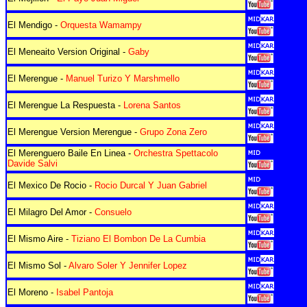
El Mendigo -
Orquesta Wamampy
El Meneaito Version Original -
Gaby
El Merengue -
Manuel Turizo Y Marshmello
El Merengue La Respuesta -
Lorena Santos
El Merengue Version Merengue -
Grupo Zona Zero
El Merenguero Baile En Linea -
Orchestra Spettacolo
Davide Salvi
El Mexico De Rocio -
Rocio Durcal Y Juan Gabriel
El Milagro Del Amor -
Consuelo
El Mismo Aire -
Tiziano El Bombon De La Cumbia
El Mismo Sol -
Alvaro Soler Y Jennifer Lopez
El Moreno -
Isabel Pantoja