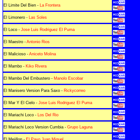
El Limite Del Bien -
La Frontera
El Limonero -
Las Soles
El Loco -
Jose Luis Rodriguez El Puma
El Maestro -
Antonio Rios
El Malicioso -
Aniceto Molina
El Mambo -
Kiko Rivera
El Mambo Del Embustero -
Manolo Escobar
El Manisero Version Para Saxo -
Rickycorreo
El Mar Y El Cielo -
Jose Luis Rodriguez El Puma
El Mariachi Loco -
Los Del Rio
El Mariachi Loco Version Cumbia -
Grupo Laguna
El Mejillon -
El Payo Juan Miguel