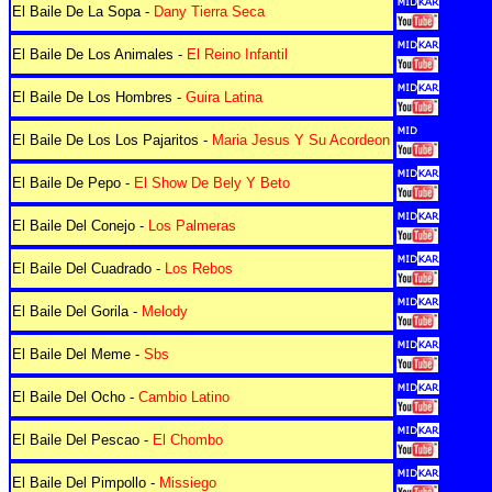
El Baile De La Sopa -
Dany Tierra Seca
El Baile De Los Animales -
El Reino Infantil
El Baile De Los Hombres -
Guira Latina
El Baile De Los Los Pajaritos -
Maria Jesus Y Su Acordeon
El Baile De Pepo -
El Show De Bely Y Beto
El Baile Del Conejo -
Los Palmeras
El Baile Del Cuadrado -
Los Rebos
El Baile Del Gorila -
Melody
El Baile Del Meme -
Sbs
El Baile Del Ocho -
Cambio Latino
El Baile Del Pescao -
El Chombo
El Baile Del Pimpollo -
Missiego