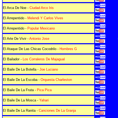
El Arca De Noe -
Ciudad Arco Iris
El Arrepentido -
Melendi Y Carlos Vives
El Arrepentido -
Popular Mexicano
El Arte De Vivir -
Antonio Jose
El Ataque De Las Chicas Cocodrilo -
Hombres G
El Bailador -
Los Corraleros De Majagual
El Baile De La Botella -
Joe Luciano
El Baile De La Escoba -
Orquesta Charleston
El Baile De La Fruta -
Pica Pica
El Baile De La Mosca -
Yahari
El Baile De La Ranita -
Canciones De La Granja