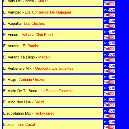
El Vals Del Obrero -
Ska P
El Vampiro -
Los Corraleros De Majagual
El Vaquilla -
Los Chichos
El Venao -
Habana Club Band
El Verano -
El Rumbo
El Verano Ya Llego -
Megalo
El Verbenero Mix -
Orquesta Los Satelites
El Viaje -
Antonio Orozco
El Vicio De Tu Boca -
La Sonora Dinamita
El Vino Nos Une -
Salud
Electrolatino Mix -
Rickycorreo
Eloise -
Tino Casal