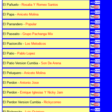
El Pañuelo -
Rosalia Y Romeo Santos
El Papa -
Aniceto Molina
El Parrandero -
Popular
El Paseaito -
Grupo Pachanga Mix
El Pastorcillo -
Los Melodicos
El Patio -
Pablo Lopez
El Patio Version Cumbia -
Son De Arena
El Peluquero -
Aniceto Molina
El Perdon -
Antonio Jose
El Perdon -
Enrique Iglesias Y Nicky Jam
El Perdon Version Cumbia -
Rickycorreo
El Pichoncito -
Luis Quintero