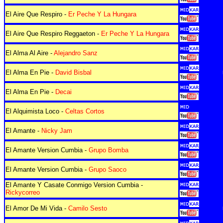
El Aire Que Respiro -
Er Peche Y La Hungara
El Aire Que Respiro Reggaeton -
Er Peche Y La Hungara
El Alma Al Aire -
Alejandro Sanz
El Alma En Pie -
David Bisbal
El Alma En Pie -
Decai
El Alquimista Loco -
Celtas Cortos
El Amante -
Nicky Jam
El Amante Version Cumbia -
Grupo Bomba
El Amante Version Cumbia -
Grupo Saoco
El Amante Y Casate Conmigo Version Cumbia -
Rickycorreo
El Amor De Mi Vida -
Camilo Sesto