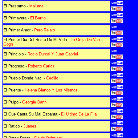
El Prestamo -
Maluma
El Primavera -
El Barrio
El Primer Amor -
Puro Relajo
El Primer Dia Del Resto De Mi Vida -
La Oreja De Van
Gogh
El Principio -
Rocio Durcal Y Juan Gabriel
El Progreso -
Roberto Carlos
El Pueblo Donde Naci -
Cecilio
El Puente -
Helena Bianco Y Los Mismos
El Pulpo -
Georgie Dann
El Que Canta Su Mal Espanta -
El Ultimo De La Fila
El Ratico -
Juanes