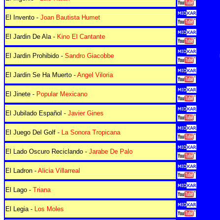
El Invento -
Joan Bautista Humet
El Jardin De Ala -
Kino El Cantante
El Jardin Prohibido -
Sandro Giacobbe
El Jardin Se Ha Muerto -
Angel Viloria
El Jinete -
Popular Mexicano
El Jubilado Español -
Javier Gines
El Juego Del Golf -
La Sonora Tropicana
El Lado Oscuro Reciclando -
Jarabe De Palo
El Ladron -
Alicia Villarreal
El Lago -
Triana
El Legia -
Los Moles