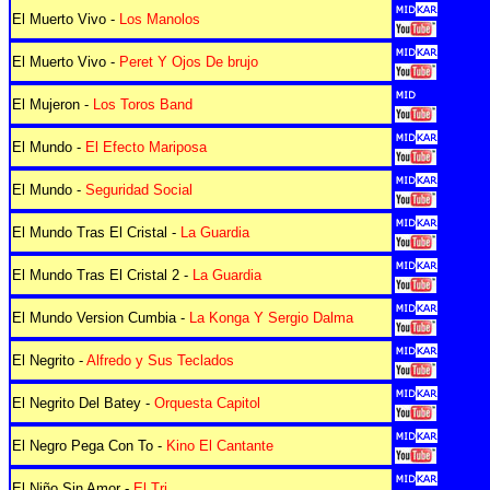
El Muerto Vivo -
Los Manolos
El Muerto Vivo -
Peret Y Ojos De brujo
El Mujeron -
Los Toros Band
El Mundo -
El Efecto Mariposa
El Mundo -
Seguridad Social
El Mundo Tras El Cristal -
La Guardia
El Mundo Tras El Cristal 2 -
La Guardia
El Mundo Version Cumbia -
La Konga Y Sergio Dalma
El Negrito -
Alfredo y Sus Teclados
El Negrito Del Batey -
Orquesta Capitol
El Negro Pega Con To -
Kino El Cantante
El Niño Sin Amor -
El Tri