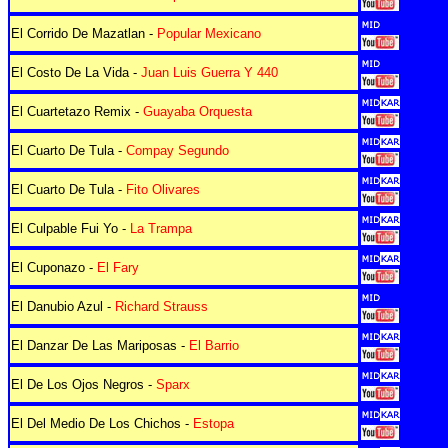
El Corrido De Mazatlan -
Popular Mexicano
El Costo De La Vida -
Juan Luis Guerra Y 440
El Cuartetazo Remix -
Guayaba Orquesta
El Cuarto De Tula -
Compay Segundo
El Cuarto De Tula -
Fito Olivares
El Culpable Fui Yo -
La Trampa
El Cuponazo -
El Fary
El Danubio Azul -
Richard Strauss
El Danzar De Las Mariposas -
El Barrio
El De Los Ojos Negros -
Sparx
El Del Medio De Los Chichos -
Estopa