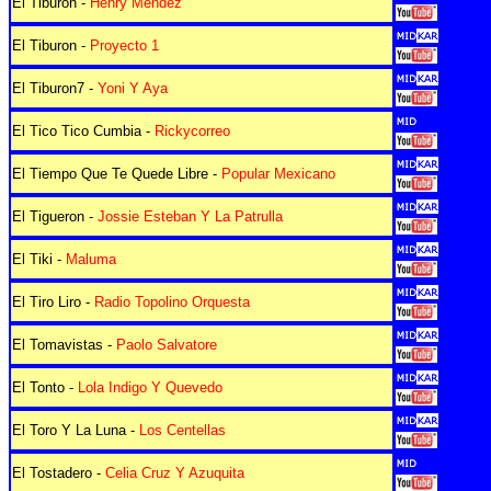
El Tiburon -
Henry Mendez
El Tiburon -
Proyecto 1
El Tiburon7 -
Yoni Y Aya
El Tico Tico Cumbia -
Rickycorreo
El Tiempo Que Te Quede Libre -
Popular Mexicano
El Tigueron -
Jossie Esteban Y La Patrulla
El Tiki -
Maluma
El Tiro Liro -
Radio Topolino Orquesta
El Tomavistas -
Paolo Salvatore
El Tonto -
Lola Indigo Y Quevedo
El Toro Y La Luna -
Los Centellas
El Tostadero -
Celia Cruz Y Azuquita