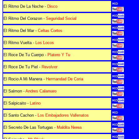
El Ritmo De La Noche -
Disco
El Ritmo Del Corazon -
Seguridad Social
El Ritmo Del Mar -
Celtas Cortos
El Ritmo Vuelta -
Los Locos
El Roce De Tu Cuerpo -
Platero Y Tu
El Roce De Tu Piel -
Revolver
El Rocio A Mi Manera -
Hermandad De Coria
El Salmon -
Andres Calamaro
El Salpicaito -
Latino
El Santo Cachon -
Los Embajadores Vallenatos
El Secreto De Las Tortugas -
Maldita Nerea