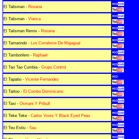
El Talisman -
Rosana
El Talisman -
Vianca
El Talisman Remix -
Rosana
El Tamarindo -
Los Corraleros De Majagual
El Tamborilero -
Raphael
El Tao Tao Cumbia -
Grupo Control
El Tapatio -
Vicente Fernandez
El Tattoo -
El Combo Dominicano
El Taxi -
Osmani Y Pitbull
El Teke Teke -
Carlos Vives Y Black Eyed Peas
El Teu Estiu -
Sau