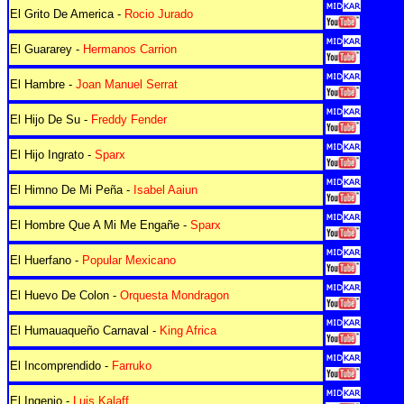
El Grito De America -
Rocio Jurado
El Guararey -
Hermanos Carrion
El Hambre -
Joan Manuel Serrat
El Hijo De Su -
Freddy Fender
El Hijo Ingrato -
Sparx
El Himno De Mi Peña -
Isabel Aaiun
El Hombre Que A Mi Me Engañe -
Sparx
El Huerfano -
Popular Mexicano
El Huevo De Colon -
Orquesta Mondragon
El Humauaqueño Carnaval -
King Africa
El Incomprendido -
Farruko
El Ingenio -
Luis Kalaff