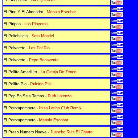
El Pino Y El Almendro -
Manolo Escobar
El Piripao -
Los Playeros
El Polichinela -
Sara Montiel
El Polvorete -
Los Del Rio
El Polvorete -
Pepe Benavente
El Pollito Amarillito -
La Granja De Zenon
El Pollito Pio -
Pulcino Pio
El Pop En Seis Temas -
Ruth Lorenzo
El Porompompero -
Ibiza Latino Club Remix
El Porompompero -
Manolo Escobar
El Preso Numero Nueve -
Juancho Ruiz El Charro