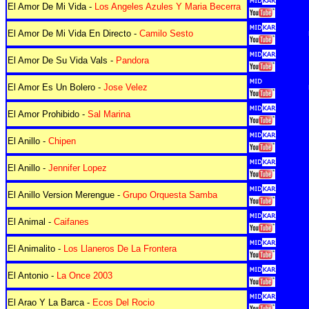
El Amor De Mi Vida -
Los Angeles Azules Y Maria Becerra
El Amor De Mi Vida En Directo -
Camilo Sesto
El Amor De Su Vida Vals -
Pandora
El Amor Es Un Bolero -
Jose Velez
El Amor Prohibido -
Sal Marina
El Anillo -
Chipen
El Anillo -
Jennifer Lopez
El Anillo Version Merengue -
Grupo Orquesta Samba
El Animal -
Caifanes
El Animalito -
Los Llaneros De La Frontera
El Antonio -
La Once 2003
El Arao Y La Barca -
Ecos Del Rocio