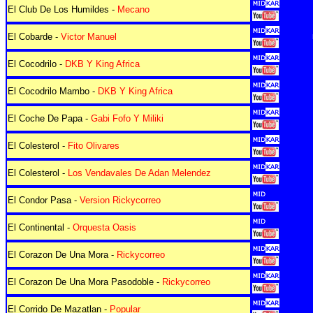
El Club De Los Humildes -
Mecano
El Cobarde -
Victor Manuel
El Cocodrilo -
DKB Y King Africa
El Cocodrilo Mambo -
DKB Y King Africa
El Coche De Papa -
Gabi Fofo Y Miliki
El Colesterol -
Fito Olivares
El Colesterol -
Los Vendavales De Adan Melendez
El Condor Pasa -
Version Rickycorreo
El Continental -
Orquesta Oasis
El Corazon De Una Mora -
Rickycorreo
El Corazon De Una Mora Pasodoble -
Rickycorreo
El Corrido De Mazatlan -
Popular