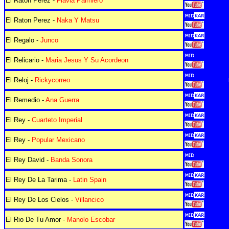
El Raton Perez -
Flavia Palmiero
El Raton Perez -
Naka Y Matsu
El Regalo -
Junco
El Relicario -
Maria Jesus Y Su Acordeon
El Reloj -
Rickycorreo
El Remedio -
Ana Guerra
El Rey -
Cuarteto Imperial
El Rey -
Popular Mexicano
El Rey David -
Banda Sonora
El Rey De La Tarima -
Latin Spain
El Rey De Los Cielos -
Villancico
El Rio De Tu Amor -
Manolo Escobar