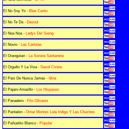
El No Soy Yo -
Blas Canto
El No Te Da -
Dasoul
El Noa Noa -
Ladys Del Swing
El Novio -
Las Carlotas
El Orangutan -
La Sonora Santanera
El Orgullo Y La Visa -
David Civera
El Pais De Nunca Jamas -
Nina
El Pajaro Amarillo -
Los Hispanos
El Panadero -
Fito Olivares
El Pantalon -
Omar Montes Lola Indigo Y Las Chuches
El Pañuelito Blanco -
Popular