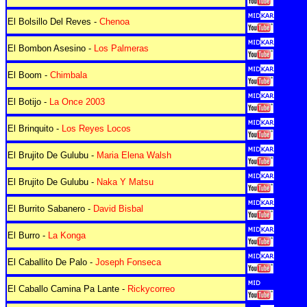
El Bolsillo Del Reves -
Chenoa
El Bombon Asesino -
Los Palmeras
El Boom -
Chimbala
El Botijo -
La Once 2003
El Brinquito -
Los Reyes Locos
El Brujito De Gulubu -
Maria Elena Walsh
El Brujito De Gulubu -
Naka Y Matsu
El Burrito Sabanero -
David Bisbal
El Burro -
La Konga
El Caballito De Palo -
Joseph Fonseca
El Caballo Camina Pa Lante -
Rickycorreo