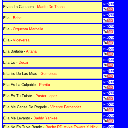
Elvira La Cantaora -
Marife De Triana
Ella -
Bebe
Ella -
Orquesta Marbella
Ella -
Viceversa
Ella Bailaba -
Aitana
Ella Es -
Decai
Ella Es De Las Mias -
Gemeliers
Ella Es La Culpable -
Parrita
Ella Es Tu Fuiste -
Pastor Lopez
Ella Me Canse De Rogarle -
Vicente Fernandez
Ella Me Levanto -
Daddy Yankee
Ella No Es Tuya Remix -
Rochy RD Myke Towers Y Nicki