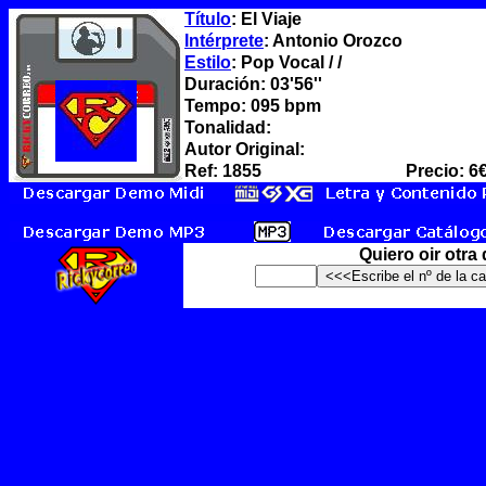
Título
: El Viaje
Intérprete
: Antonio Orozco
Estilo
: Pop Vocal / /
Duración: 03'56''
Tempo: 095 bpm
Tonalidad:
Autor Original:
Ref: 1855
Precio: 6
Quiero oir otra