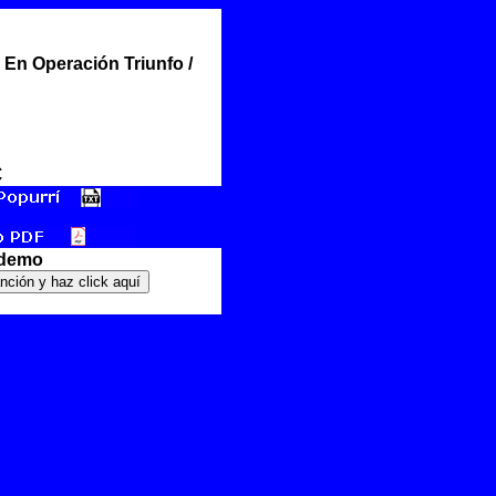
 En Operación Triunfo /
€
 demo