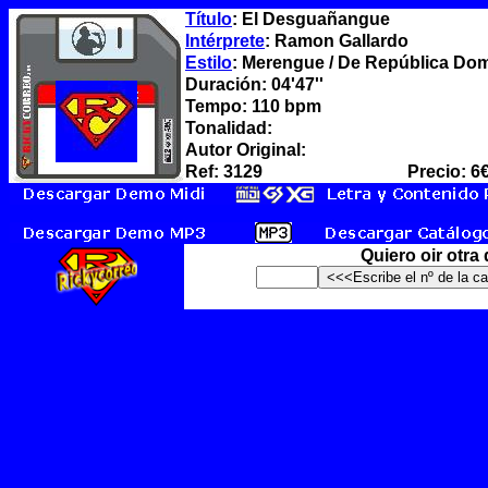
Título
: El Desguañangue
Intérprete
: Ramon Gallardo
Estilo
: Merengue / De República Dom
Duración: 04'47''
Tempo: 110 bpm
Tonalidad:
Autor Original:
Ref: 3129
Precio: 6
Quiero oir otra