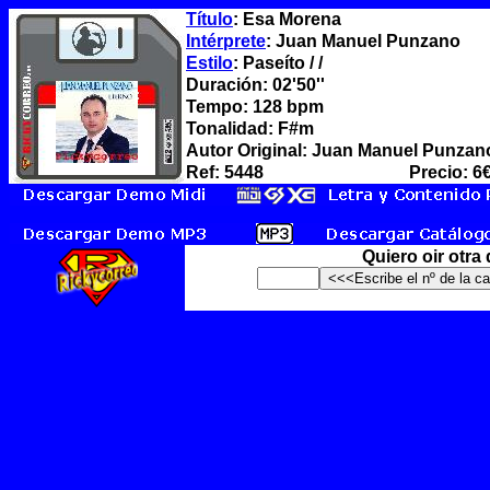
Título
: Esa Morena
Intérprete
: Juan Manuel Punzano
Estilo
: Paseíto / /
Duración: 02'50''
Tempo: 128 bpm
Tonalidad: F#m
Autor Original: Juan Manuel Punzan
Ref: 5448
Precio: 6
Quiero oir otra