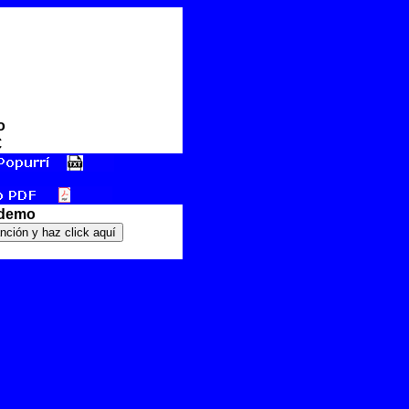
o
€
 demo