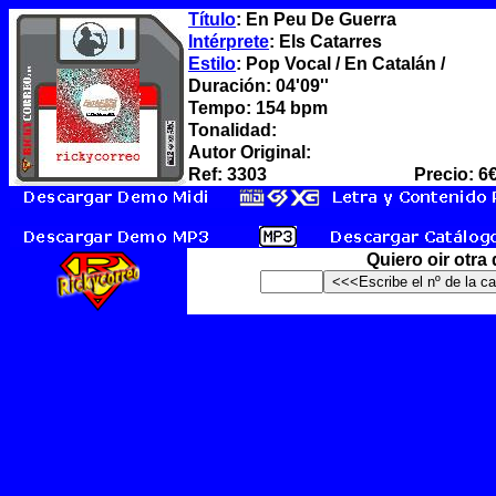
Título
: En Peu De Guerra
Intérprete
: Els Catarres
Estilo
: Pop Vocal / En Catalán /
Duración: 04'09''
Tempo: 154 bpm
Tonalidad:
Autor Original:
Ref: 3303
Precio: 6
Quiero oir otra