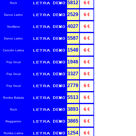
5812
6 €
Rock
2529
6 €
Dance Latino
4027
6 €
Sevillana
5587
6 €
Dance Latino
1548
6 €
Canción Latina
1946
6 €
Pop Vocal
3327
6 €
Pop Vocal
2779
6 €
Pop Vocal
5513
6 €
Rumba Balada
3893
6 €
Rock
3865
6 €
Reggaeton
1254
6 €
Rumba Latina