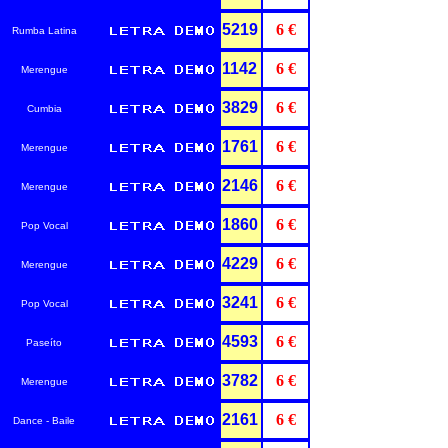
5219
6 €
Rumba Latina
1142
6 €
Merengue
3829
6 €
Cumbia
1761
6 €
Merengue
2146
6 €
Merengue
1860
6 €
Pop Vocal
4229
6 €
Merengue
3241
6 €
Pop Vocal
4593
6 €
Paseíto
3782
6 €
Merengue
2161
6 €
Dance - Baile