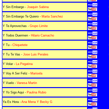
Y Sin Embargo -
Joaquin Sabina
Y Sin Embargo Te Quiero -
Marta Sanchez
Y Te Aprovechas -
Grupo Limite
Y Todos Duermen -
Hilario Camacho
Y Tu -
Chiquetete
Y Tu Te Vas -
Jose Luis Perales
Y Volar -
La Pegatina
Y Voy A Ser Feliz -
Marisela
Y Vuelo -
Vanesa Martin
Y Yo Sigo Aqui -
Paulina Rubio
Ya Es Hora -
Ana Mena Y Becky G