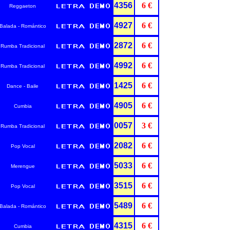
4356
6 €
Reggaeton
4927
6 €
Balada - Romántico
2872
6 €
Rumba Tradicional
4992
6 €
Rumba Tradicional
1425
6 €
Dance - Baile
4905
6 €
Cumbia
0057
3 €
Rumba Tradicional
2082
6 €
Pop Vocal
5033
6 €
Merengue
3515
6 €
Pop Vocal
5489
6 €
Balada - Romántico
4315
6 €
Cumbia