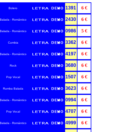
1391
6 €
Bolero
2430
6 €
Balada - Romántico
0986
5 €
Balada - Romántico
3362
6 €
Cumbia
4197
6 €
Balada - Romántico
3680
6 €
Rock
1507
6 €
Pop Vocal
3623
6 €
Rumba Balada
0994
6 €
Balada - Romántico
4707
6 €
Pop Vocal
4999
6 €
Balada - Romántico