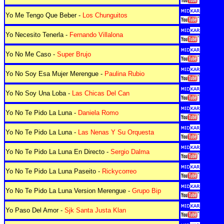
Yo Me Tengo Que Beber -
Los Chunguitos
Yo Necesito Tenerla -
Fernando Villalona
Yo No Me Caso -
Super Brujo
Yo No Soy Esa Mujer Merengue -
Paulina Rubio
Yo No Soy Una Loba -
Las Chicas Del Can
Yo No Te Pido La Luna -
Daniela Romo
Yo No Te Pido La Luna -
Las Nenas Y Su Orquesta
Yo No Te Pido La Luna En Directo -
Sergio Dalma
Yo No Te Pido La Luna Paseito -
Rickycorreo
Yo No Te Pido La Luna Version Merengue -
Grupo Bip
Yo Paso Del Amor -
Sjk Santa Justa Klan