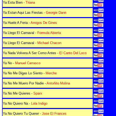
Ya Esta Bien -
Triana
Ya Estan Aqui Las Fiestas -
Georgie Dann
Ya Huele A Feria -
Amigos De Gines
Ya Llego El Carnaval -
Formula Abierta
Ya Llego El Carnaval -
Michael Chacon
Ya Nada Volvera A Ser Como Antes -
El Canto Del Loco
Ya No -
Manuel Carrasco
Ya No Me Digas Lo Siento -
Merche
Ya No Me Muero Por Nadie -
Antoñito Molina
Ya No Me Quieres -
Sparx
Ya No Quiero Na -
Lola Indigo
Ya No Quiero Tu Querer -
Jose El Frances