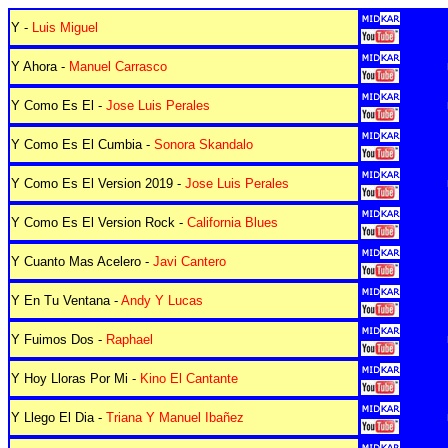
Y -
Luis Miguel
Y Ahora -
Manuel Carrasco
Y Como Es El -
Jose Luis Perales
Y Como Es El Cumbia -
Sonora Skandalo
Y Como Es El Version 2019 -
Jose Luis Perales
Y Como Es El Version Rock -
California Blues
Y Cuanto Mas Acelero -
Javi Cantero
Y En Tu Ventana -
Andy Y Lucas
Y Fuimos Dos -
Raphael
Y Hoy Lloras Por Mi -
Kino El Cantante
Y Llego El Dia -
Triana Y Manuel Ibañez