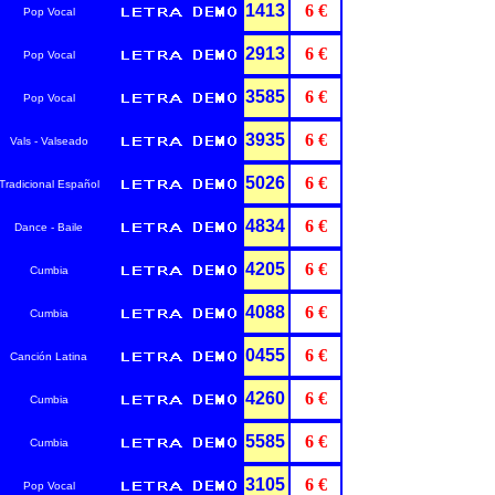
1413
6 €
Pop Vocal
2913
6 €
Pop Vocal
3585
6 €
Pop Vocal
3935
6 €
Vals - Valseado
5026
6 €
Tradicional Español
4834
6 €
Dance - Baile
4205
6 €
Cumbia
4088
6 €
Cumbia
0455
6 €
Canción Latina
4260
6 €
Cumbia
5585
6 €
Cumbia
3105
6 €
Pop Vocal