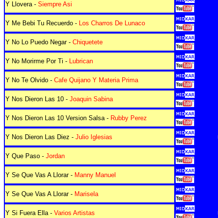
Y Llovera -
Siempre Asi
Y Me Bebi Tu Recuerdo -
Los Charros De Lunaco
Y No Lo Puedo Negar -
Chiquetete
Y No Morirme Por Ti -
Lubrican
Y No Te Olvido -
Cafe Quijano Y Materia Prima
Y Nos Dieron Las 10 -
Joaquin Sabina
Y Nos Dieron Las 10 Version Salsa -
Rubby Perez
Y Nos Dieron Las Diez -
Julio Iglesias
Y Que Paso -
Jordan
Y Se Que Vas A Llorar -
Manny Manuel
Y Se Que Vas A Llorar -
Marisela
Y Si Fuera Ella -
Varios Artistas