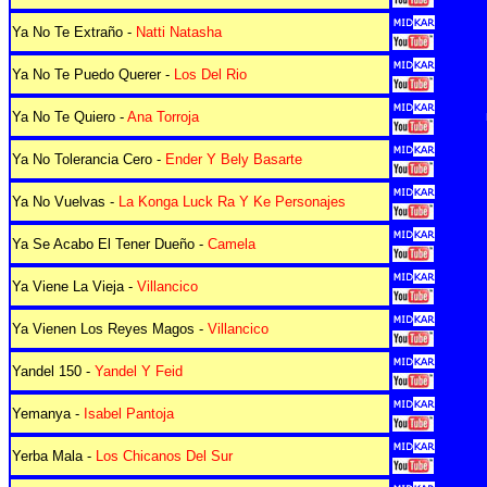
Ya No Te Extraño -
Natti Natasha
Ya No Te Puedo Querer -
Los Del Rio
Ya No Te Quiero -
Ana Torroja
Ya No Tolerancia Cero -
Ender Y Bely Basarte
Ya No Vuelvas -
La Konga Luck Ra Y Ke Personajes
Ya Se Acabo El Tener Dueño -
Camela
Ya Viene La Vieja -
Villancico
Ya Vienen Los Reyes Magos -
Villancico
Yandel 150 -
Yandel Y Feid
Yemanya -
Isabel Pantoja
Yerba Mala -
Los Chicanos Del Sur