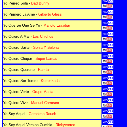
Yo Perreo Sola -
Bad Bunny
Yo Primero La Ame -
Gilberto Gless
Yo Que Se Que Se Yo -
Manolo Escobar
Yo Quiero A Mai -
Los Chichos
Yo Quiero Bailar -
Sonia Y Selena
Yo Quiero Chupar -
Super Lamas
Yo Quiero Quererte -
Parrita
Yo Quiero Ser Torero -
Korroskada
Yo Quiero Verte -
Grupo Mania
Yo Quiero Vivir -
Manuel Carrasco
Yo Soy Aquel -
Geronimo Rauch
Yo Soy Aquel Version Cumbia -
Rickycorreo