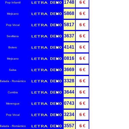
1748
6 €
Pop Infantil
5868
6 €
Mejicano
5817
6 €
Pop Vocal
3637
6 €
Sevillana
4141
6 €
Bolero
0816
6 €
Mejicano
3669
6 €
Salsa
3328
6 €
Balada - Romántico
3644
6 €
Cumbia
0743
6 €
Merengue
3234
6 €
Pop Vocal
3557
6 €
Balada - Romántico