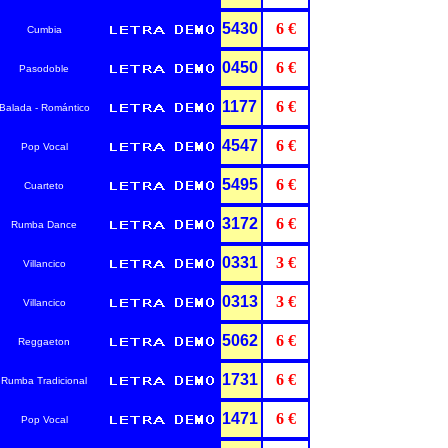
5430
6 €
Cumbia
0450
6 €
Pasodoble
1177
6 €
Balada - Romántico
4547
6 €
Pop Vocal
5495
6 €
Cuarteto
3172
6 €
Rumba Dance
0331
3 €
Villancico
0313
3 €
Villancico
5062
6 €
Reggaeton
1731
6 €
Rumba Tradicional
1471
6 €
Pop Vocal