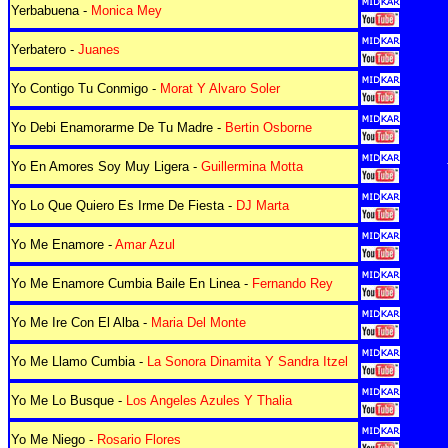
Yerbabuena -
Monica Mey
Yerbatero -
Juanes
Yo Contigo Tu Conmigo -
Morat Y Alvaro Soler
Yo Debi Enamorarme De Tu Madre -
Bertin Osborne
Yo En Amores Soy Muy Ligera -
Guillermina Motta
Yo Lo Que Quiero Es Irme De Fiesta -
DJ Marta
Yo Me Enamore -
Amar Azul
Yo Me Enamore Cumbia Baile En Linea -
Fernando Rey
Yo Me Ire Con El Alba -
Maria Del Monte
Yo Me Llamo Cumbia -
La Sonora Dinamita Y Sandra Itzel
Yo Me Lo Busque -
Los Angeles Azules Y Thalia
Yo Me Niego -
Rosario Flores