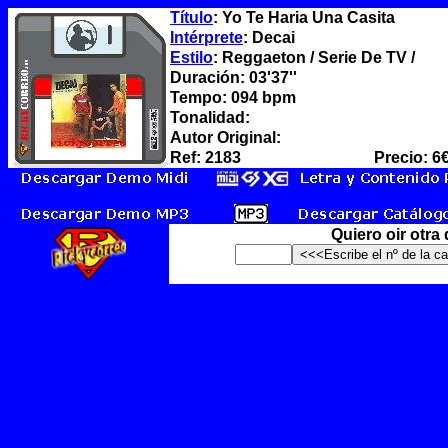
Título
: Yo Te Haria Una Casita
Intérprete
: Decai
Estilo
: Reggaeton / Serie De TV /
Duración: 03'37''
Tempo: 094 bpm
Tonalidad:
Autor Original:
Ref: 2183
Precio: 6
Quiero oir otra