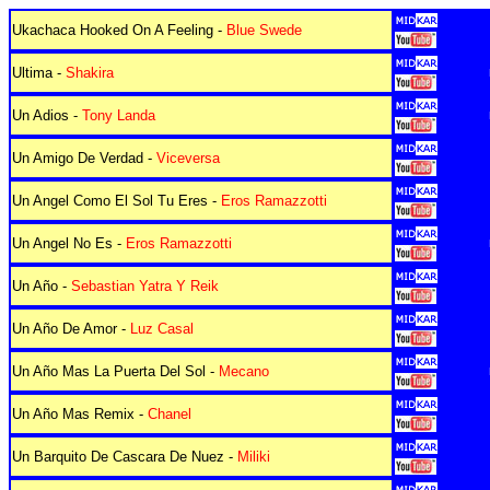
Ukachaca Hooked On A Feeling -
Blue Swede
Ultima -
Shakira
Un Adios -
Tony Landa
Un Amigo De Verdad -
Viceversa
Un Angel Como El Sol Tu Eres -
Eros Ramazzotti
Un Angel No Es -
Eros Ramazzotti
Un Año -
Sebastian Yatra Y Reik
Un Año De Amor -
Luz Casal
Un Año Mas La Puerta Del Sol -
Mecano
Un Año Mas Remix -
Chanel
Un Barquito De Cascara De Nuez -
Miliki