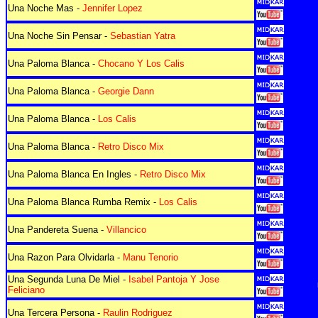
Una Noche Mas -
Jennifer Lopez
Una Noche Sin Pensar -
Sebastian Yatra
Una Paloma Blanca -
Chocano Y Los Calis
Una Paloma Blanca -
Georgie Dann
Una Paloma Blanca -
Los Calis
Una Paloma Blanca -
Retro Disco Mix
Una Paloma Blanca En Ingles -
Retro Disco Mix
Una Paloma Blanca Rumba Remix -
Los Calis
Una Pandereta Suena -
Villancico
Una Razon Para Olvidarla -
Manu Tenorio
Una Segunda Luna De Miel -
Isabel Pantoja Y Jose
Feliciano
Una Tercera Persona -
Raulin Rodriguez