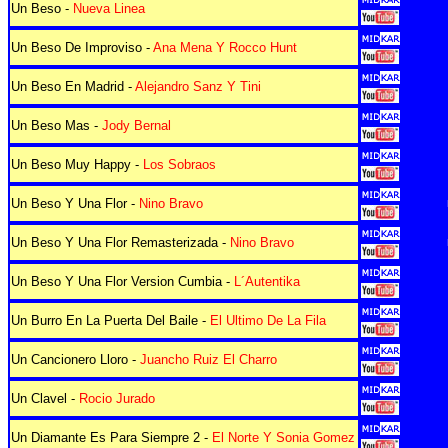
Un Beso -
Nueva Linea
Un Beso De Improviso -
Ana Mena Y Rocco Hunt
Un Beso En Madrid -
Alejandro Sanz Y Tini
Un Beso Mas -
Jody Bernal
Un Beso Muy Happy -
Los Sobraos
Un Beso Y Una Flor -
Nino Bravo
Un Beso Y Una Flor Remasterizada -
Nino Bravo
Un Beso Y Una Flor Version Cumbia -
L´Autentika
Un Burro En La Puerta Del Baile -
El Ultimo De La Fila
Un Cancionero Lloro -
Juancho Ruiz El Charro
Un Clavel -
Rocio Jurado
Un Diamante Es Para Siempre 2 -
El Norte Y Sonia Gomez