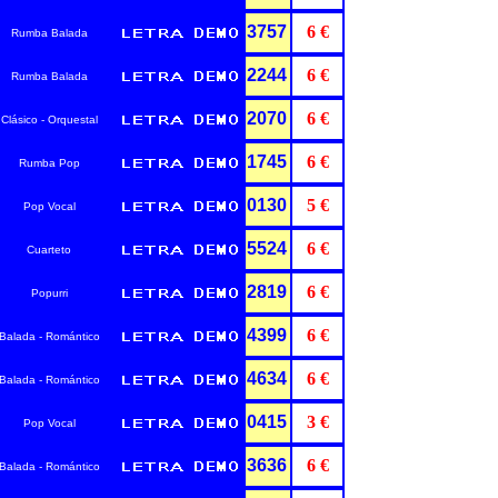
3757
6 €
Rumba Balada
2244
6 €
Rumba Balada
2070
6 €
Clásico - Orquestal
1745
6 €
Rumba Pop
0130
5 €
Pop Vocal
5524
6 €
Cuarteto
2819
6 €
Popurri
4399
6 €
Balada - Romántico
4634
6 €
Balada - Romántico
0415
3 €
Pop Vocal
3636
6 €
Balada - Romántico