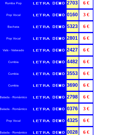
2703
6 €
Rumba Pop
0160
3 €
Pop Vocal
5323
6 €
Bachata
2801
6 €
Pop Vocal
2427
6 €
Vals - Valseado
4482
6 €
Cumbia
3553
6 €
Cumbia
3690
6 €
Cumbia
2798
6 €
Balada - Romántico
0376
3 €
Balada - Romántico
4325
6 €
Pop Vocal
0028
6 €
Balada - Romántico