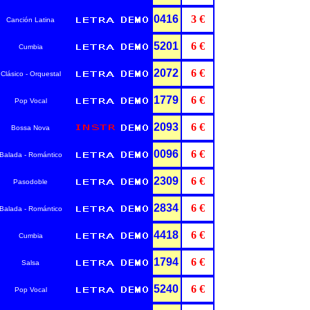
0416
3 €
Canción Latina
5201
6 €
Cumbia
2072
6 €
Clásico - Orquestal
1779
6 €
Pop Vocal
2093
6 €
Bossa Nova
0096
6 €
Balada - Romántico
2309
6 €
Pasodoble
2834
6 €
Balada - Romántico
4418
6 €
Cumbia
1794
6 €
Salsa
5240
6 €
Pop Vocal