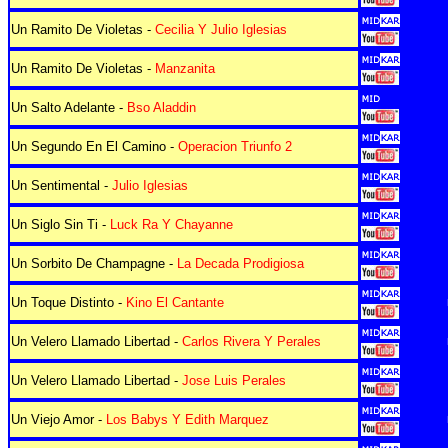
Un Ramito De Violetas -
Cecilia Y Julio Iglesias
Un Ramito De Violetas -
Manzanita
Un Salto Adelante -
Bso Aladdin
Un Segundo En El Camino -
Operacion Triunfo 2
Un Sentimental -
Julio Iglesias
Un Siglo Sin Ti -
Luck Ra Y Chayanne
Un Sorbito De Champagne -
La Decada Prodigiosa
Un Toque Distinto -
Kino El Cantante
Un Velero Llamado Libertad -
Carlos Rivera Y Perales
Un Velero Llamado Libertad -
Jose Luis Perales
Un Viejo Amor -
Los Babys Y Edith Marquez