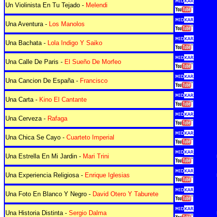
Un Violinista En Tu Tejado -
Melendi
Una Aventura -
Los Manolos
Una Bachata -
Lola Indigo Y Saiko
Una Calle De Paris -
El Sueño De Morfeo
Una Cancion De España -
Francisco
Una Carta -
Kino El Cantante
Una Cerveza -
Rafaga
Una Chica Se Cayo -
Cuarteto Imperial
Una Estrella En Mi Jardin -
Mari Trini
Una Experiencia Religiosa -
Enrique Iglesias
Una Foto En Blanco Y Negro -
David Otero Y Taburete
Una Historia Distinta -
Sergio Dalma