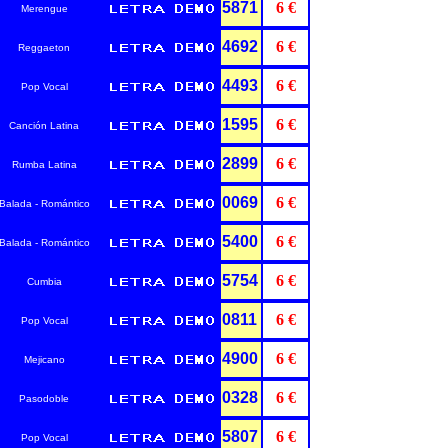
5871
6 €
Merengue
4692
6 €
Reggaeton
4493
6 €
Pop Vocal
1595
6 €
Canción Latina
2899
6 €
Rumba Latina
0069
6 €
Balada - Romántico
5400
6 €
Balada - Romántico
5754
6 €
Cumbia
0811
6 €
Pop Vocal
4900
6 €
Mejicano
0328
6 €
Pasodoble
5807
6 €
Pop Vocal