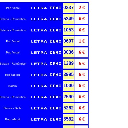
0337
2 €
Pop Vocal
5349
6 €
Balada - Romántico
1053
6 €
Balada - Romántico
0607
1 €
Pop Vocal
3036
6 €
Pop Vocal
1389
6 €
Balada - Romántico
3995
6 €
Reggaeton
1000
6 €
Bolero
2590
6 €
Balada - Romántico
5262
6 €
Dance - Baile
5582
6 €
Pop Infantil