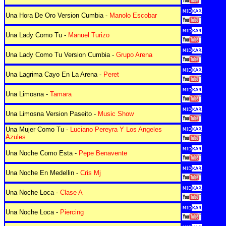
Una Hora De Oro Version Cumbia -
Manolo Escobar
Una Lady Como Tu -
Manuel Turizo
Una Lady Como Tu Version Cumbia -
Grupo Arena
Una Lagrima Cayo En La Arena -
Peret
Una Limosna -
Tamara
Una Limosna Version Paseito -
Music Show
Una Mujer Como Tu -
Luciano Pereyra Y Los Angeles
Azules
Una Noche Como Esta -
Pepe Benavente
Una Noche En Medellin -
Cris Mj
Una Noche Loca -
Clase A
Una Noche Loca -
Piercing