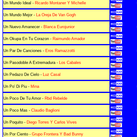
Un Mundo Ideal -
Ricardo Montaner Y Michelle
Un Mundo Mejor -
La Oreja De Van Gogh
Un Nuevo Amanecer -
Blanca Eurojunior
Un Okupa En Tu Corazon -
Raimundo Amador
Un Par De Canciones -
Eros Ramazzotti
Un Pasodoble A Extremadura -
Los Cabales
Un Pedazo De Cielo -
Luz Casal
Un Po' Di Piu -
Mina
Un Poco De Tu Amor -
Rbd Rebelde
Un Poco Mas -
Claudio Baglioni
Un Poquito -
Diego Torres Y Carlos Vives
Un Por Ciento -
Grupo Frontera Y Bad Bunny