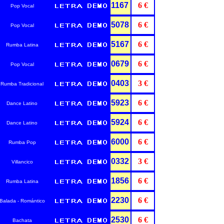
1167
6 €
Pop Vocal
5078
6 €
Pop Vocal
5167
6 €
Rumba Latina
0679
6 €
Pop Vocal
0403
3 €
Rumba Tradicional
5923
6 €
Dance Latino
5924
6 €
Dance Latino
6000
6 €
Rumba Pop
0332
3 €
Villancico
1856
6 €
Rumba Latina
2230
6 €
Balada - Romántico
2530
6 €
Bachata