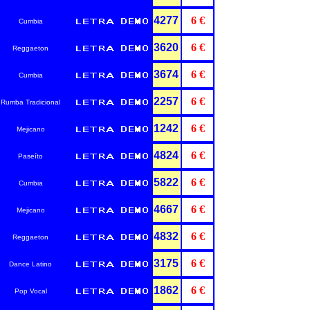
4277
6 €
Cumbia
3620
6 €
Reggaeton
3674
6 €
Cumbia
2257
6 €
Rumba Tradicional
1242
6 €
Mejicano
4824
6 €
Paseíto
5822
6 €
Cumbia
4667
6 €
Mejicano
4832
6 €
Reggaeton
3175
6 €
Dance Latino
1862
6 €
Pop Vocal