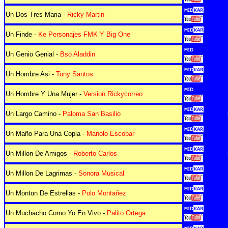
Un Dos Tres Maria -
Ricky Martin
Un Finde -
Ke Personajes FMK Y Big One
Un Genio Genial -
Bso Aladdin
Un Hombre Asi -
Tony Santos
Un Hombre Y Una Mujer -
Version Rickycorreo
Un Largo Camino -
Paloma San Basilio
Un Maño Para Una Copla -
Manolo Escobar
Un Millon De Amigos -
Roberto Carlos
Un Millon De Lagrimas -
Sonora Musical
Un Monton De Estrellas -
Polo Montañez
Un Muchacho Como Yo En Vivo -
Palito Ortega