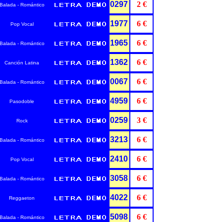
0297
2 €
Balada - Romántico
1977
6 €
Pop Vocal
1965
6 €
Balada - Romántico
1362
6 €
Canción Latina
0067
6 €
Balada - Romántico
4959
6 €
Pasodoble
0259
3 €
Rock
3213
6 €
Balada - Romántico
2410
6 €
Pop Vocal
3058
6 €
Balada - Romántico
4022
6 €
Reggaeton
5098
6 €
Balada - Romántico