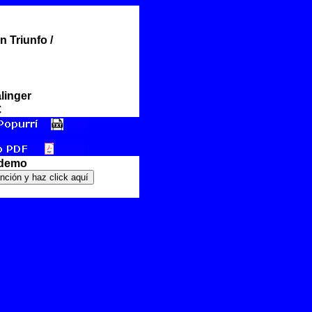
n Triunfo /
alinger
€
 demo