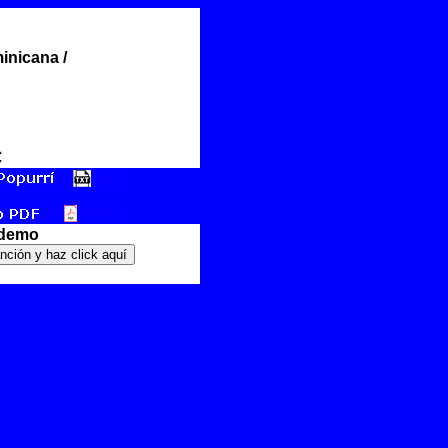
inicana /
€
 demo