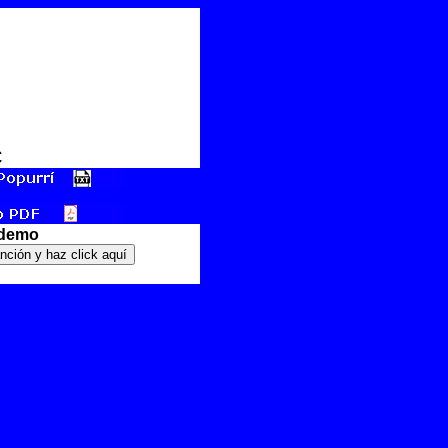
€
 demo