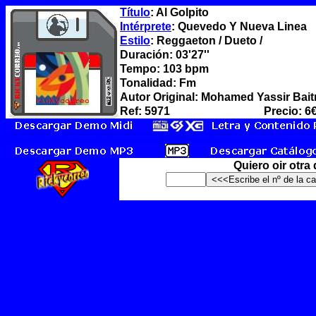
Título
: Al Golpito
Intérprete
: Quevedo Y Nueva Linea
Estilo
: Reggaeton / Dueto /
Duración: 03'27''
Tempo: 103 bpm
Tonalidad: Fm
Autor Original: Mohamed Yassir Bait
Ref: 5971
Precio: 6
Quiero oir otra