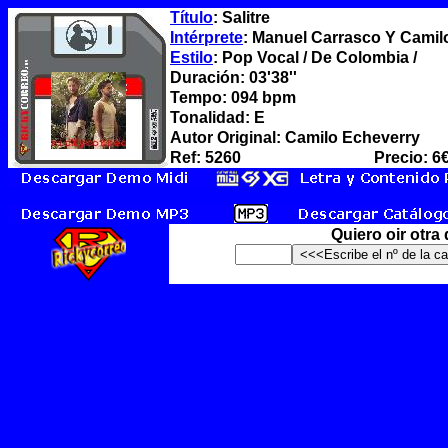
Título
: Salitre
Intérprete
: Manuel Carrasco Y Camil
Estilo
: Pop Vocal / De Colombia /
Duración: 03'38''
Tempo: 094 bpm
Tonalidad: E
Autor Original: Camilo Echeverry
Ref: 5260
Precio: 6
Quiero oir otra