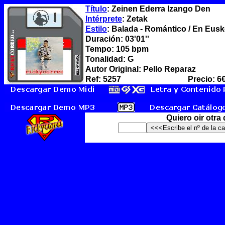
Título
: Zeinen Ederra Izango Den
Intérprete
: Zetak
Estilo
: Balada - Romántico / En Eusk
Duración: 03'01''
Tempo: 105 bpm
Tonalidad: G
Autor Original: Pello Reparaz
Ref: 5257
Precio: 6
Quiero oir otra