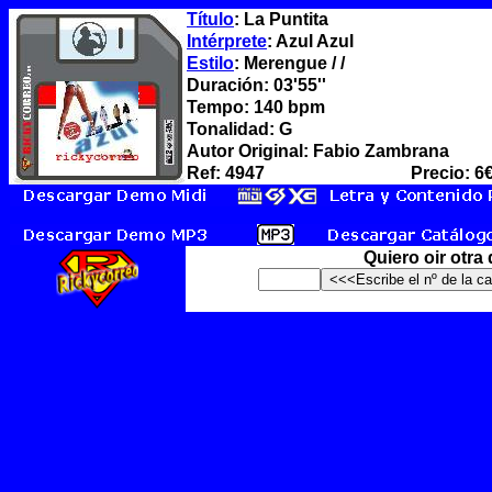
Título
: La Puntita
Intérprete
: Azul Azul
Estilo
: Merengue / /
Duración: 03'55''
Tempo: 140 bpm
Tonalidad: G
Autor Original: Fabio Zambrana
Ref: 4947
Precio: 6
Quiero oir otra