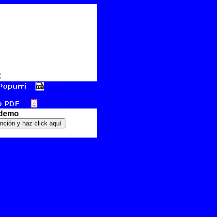
€
 demo