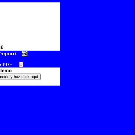
2€
 demo