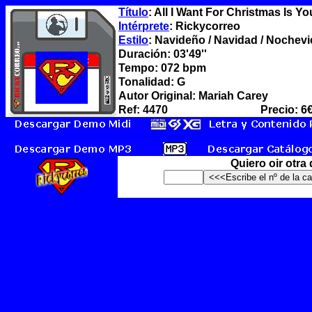
Título
: All I Want For Christmas Is Y
Intérprete
: Rickycorreo
Estilo
: Navideño / Navidad / Nochevi
Duración: 03'49''
Tempo: 072 bpm
Tonalidad: G
Autor Original: Mariah Carey
Ref: 4470
Precio: 6
Quiero oir otra