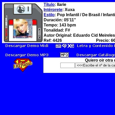
Título
: Ilarie
Intérprete
: Xuxa
Estilo
: Pop Infantil / De Brasil / Infanti
Duración: 05'11''
Tempo: 143 bpm
Tonalidad: F#
Autor Original: Eduardo Cid Meireles
Ref: 4426
Precio: 6
Quiero oir otra