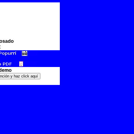
Rosado
€
 demo