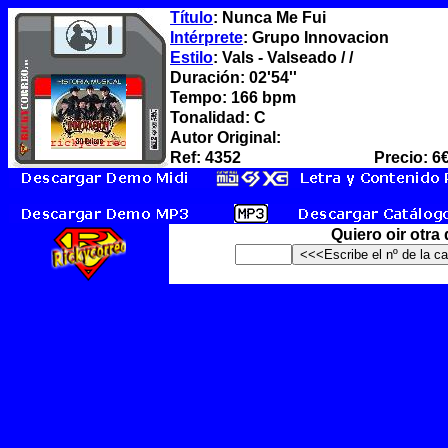
Título
: Nunca Me Fui
Intérprete
: Grupo Innovacion
Estilo
: Vals - Valseado / /
Duración: 02'54''
Tempo: 166 bpm
Tonalidad: C
Autor Original:
Ref: 4352
Precio: 6
Quiero oir otra