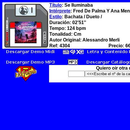
Título
: Se Iluminaba
Intérprete
: Fred De Palma Y Ana Me
Estilo
: Bachata / Dueto /
Duración: 02'51''
Tempo: 124 bpm
Tonalidad: Cm
Autor Original: Alessandro Merli
Ref: 4304
Precio: 6
Quiero oir otra