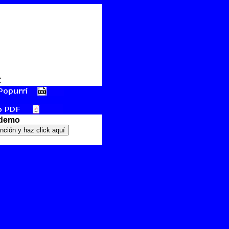
€
 demo