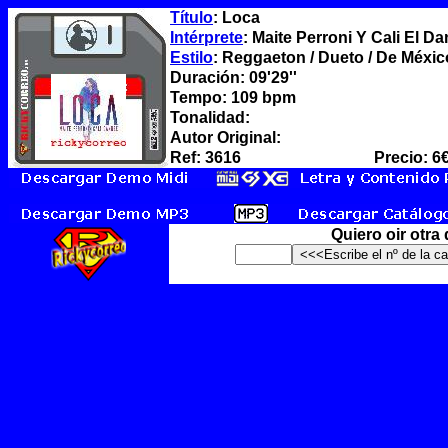
Título
: Loca
Intérprete
: Maite Perroni Y Cali El D
Estilo
: Reggaeton / Dueto / De Méxic
Duración: 09'29''
Tempo: 109 bpm
Tonalidad:
Autor Original:
Ref: 3616
Precio: 6
Quiero oir otra