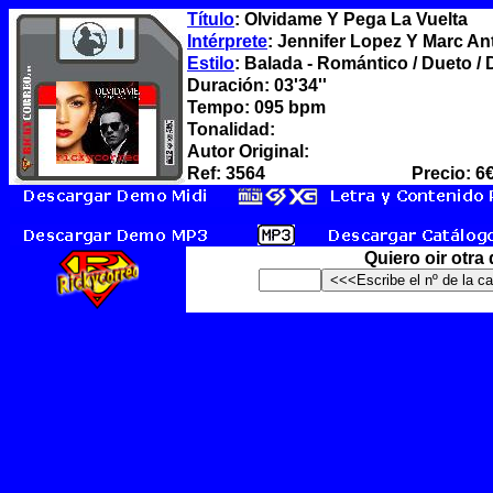
Título
: Olvidame Y Pega La Vuelta
Intérprete
: Jennifer Lopez Y Marc A
Estilo
: Balada - Romántico / Dueto /
Duración: 03'34''
Tempo: 095 bpm
Tonalidad:
Autor Original:
Ref: 3564
Precio: 6
Quiero oir otra