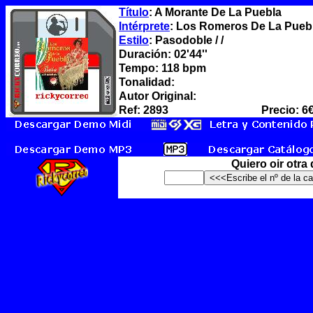
Título
: A Morante De La Puebla
Intérprete
: Los Romeros De La Pueb
Estilo
: Pasodoble / /
Duración: 02'44''
Tempo: 118 bpm
Tonalidad:
Autor Original:
Ref: 2893
Precio: 6
Quiero oir otra