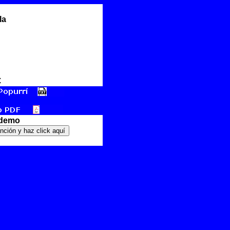
la
€
 demo