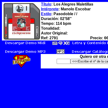
Título
: Los Alegres Maletillas
Intérprete
: Manolo Escobar
Estilo
: Pasodoble / /
Duración: 02'58''
Tempo: 114 bpm
Tonalidad:
Autor Original:
Ref: 2791
Precio: 6
Quiero oir otra