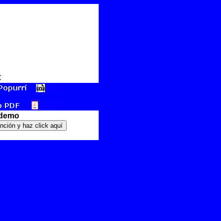
€
 demo