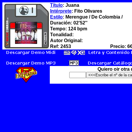
Título
: Juana
Intérprete
: Fito Olivares
Estilo
: Merengue / De Colombia /
Duración: 02'52''
Tempo: 124 bpm
Tonalidad:
Autor Original:
Ref: 2453
Precio: 6
Quiero oir otra