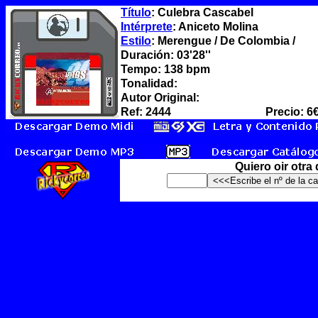
Título
: Culebra Cascabel
Intérprete
: Aniceto Molina
Estilo
: Merengue / De Colombia /
Duración: 03'28''
Tempo: 138 bpm
Tonalidad:
Autor Original:
Ref: 2444
Precio: 6
Quiero oir otra