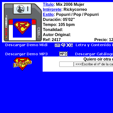
Título
: Mix 2006 Mujer
Intérprete
: Rickycorreo
Estilo
: Popurri / Pop / Popurri
Duración: 05'02''
Tempo: 105 bpm
Tonalidad:
Autor Original:
Ref: 2417
Precio: 1
Quiero oir otra