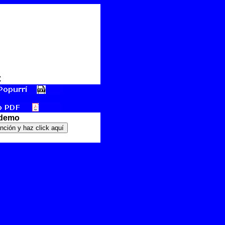
€
 demo