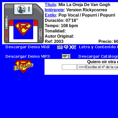
Título
: Mix La Oreja De Van Gogh
Intérprete
: Version Rickycorreo
Estilo
: Pop Vocal / Popurri / Popurri
Duración: 07'16''
Tempo: 108 bpm
Tonalidad:
Autor Original:
Ref: 2003
Precio: 6
Quiero oir otra