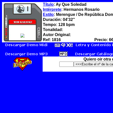
Título
: Ay Que Soledad
Intérprete
: Hermanos Rosario
Estilo
: Merengue / De República Dom
Duración: 04'32''
Tempo: 128 bpm
Tonalidad:
Autor Original:
Ref: 1816
Precio: 6
Quiero oir otra