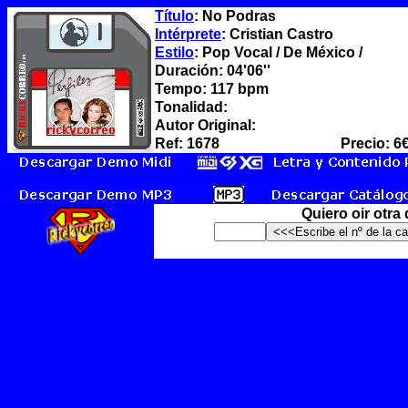
Título
: No Podras
Intérprete
: Cristian Castro
Estilo
: Pop Vocal / De México /
Duración: 04'06''
Tempo: 117 bpm
Tonalidad:
Autor Original:
Ref: 1678
Precio: 6
Quiero oir otra