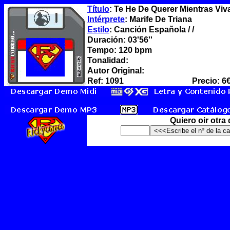
Título
: Te He De Querer Mientras Viv
Intérprete
: Marife De Triana
Estilo
: Canción Española / /
Duración: 03'56''
Tempo: 120 bpm
Tonalidad:
Autor Original:
Ref: 1091
Precio: 6
Quiero oir otra