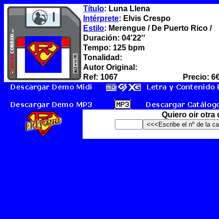
Título
: Luna Llena
Intérprete
: Elvis Crespo
Estilo
: Merengue / De Puerto Rico /
Duración: 04'22''
Tempo: 125 bpm
Tonalidad:
Autor Original:
Ref: 1067
Precio: 6
Quiero oir otra