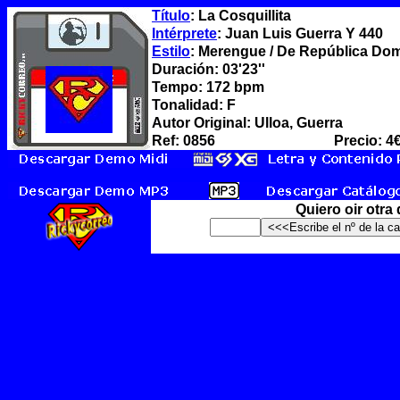
Título
: La Cosquillita
Intérprete
: Juan Luis Guerra Y 440
Estilo
: Merengue / De República Dom
Duración: 03'23''
Tempo: 172 bpm
Tonalidad: F
Autor Original: Ulloa, Guerra
Ref: 0856
Precio: 4
Quiero oir otra