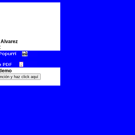
 Alvarez
€
 demo