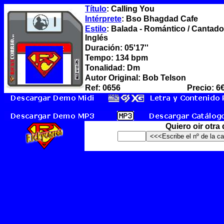
Título
: Calling You
Intérprete
: Bso Bhagdad Cafe
Estilo
: Balada - Romántico / Cantado
Inglés
Duración: 05'17''
Tempo: 134 bpm
Tonalidad: Dm
Autor Original: Bob Telson
Ref: 0656
Precio: 6
Quiero oir otra