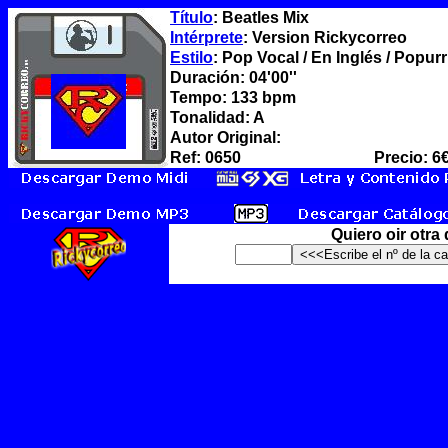
Título
: Beatles Mix
Intérprete
: Version Rickycorreo
Estilo
: Pop Vocal / En Inglés / Popurr
Duración: 04'00''
Tempo: 133 bpm
Tonalidad: A
Autor Original:
Ref: 0650
Precio: 6
Quiero oir otra