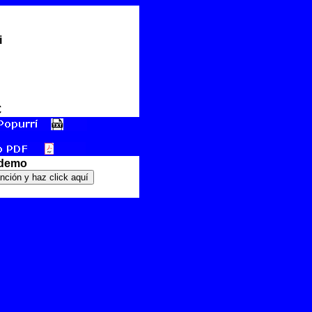
i
€
 demo