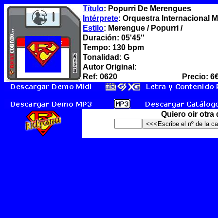
Título
: Popurri De Merengues
Intérprete
: Orquestra Internacional 
Estilo
: Merengue / Popurri /
Duración: 05'45''
Tempo: 130 bpm
Tonalidad: G
Autor Original:
Ref: 0620
Precio: 6
Quiero oir otra