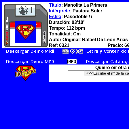
Título
: Manolita La Primera
Intérprete
: Pastora Soler
Estilo
: Pasodoble / /
Duración: 03'10''
Tempo: 112 bpm
Tonalidad: Cm
Autor Original: Rafael De Leon Aria
Ref: 0321
Precio: 6
Quiero oir otra