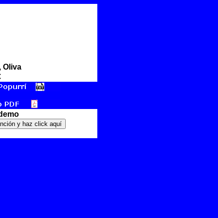
 Oliva
€
 demo